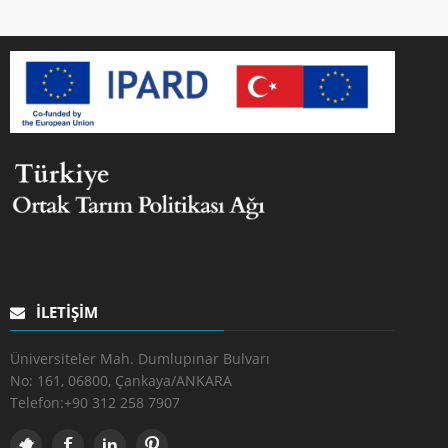
İLETIŞIM
Üniversiteler Mah. Dumlupınar Bulvarı
No: 161, 06800, Çankaya/ANKARA
Telefon:
+90 312 258 7907