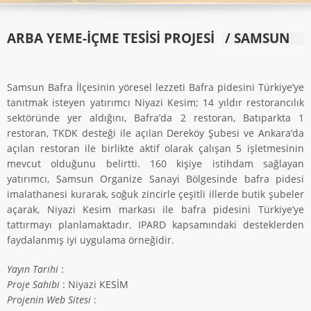
ARBA YEME-İÇME TESISI PROJESI
/ SAMSUN
Samsun Bafra İlçesinin yöresel lezzeti Bafra pidesini Türkiye’ye
tanıtmak isteyen yatırımcı Niyazi Kesim; 14 yıldır restorancılık
sektöründe yer aldığını, Bafra’da 2 restoran, Batıparkta 1
restoran, TKDK desteği ile açılan Dereköy Şubesi ve Ankara’da
açılan restoran ile birlikte aktif olarak çalışan 5 işletmesinin
mevcut olduğunu belirtti. 160 kişiye istihdam sağlayan
yatırımcı, Samsun Organize Sanayi Bölgesinde bafra pidesi
imalathanesi kurarak, soğuk zincirle çeşitli illerde butik şubeler
açarak, Niyazi Kesim markası ile bafra pidesini Türkiye’ye
tattırmayı planlamaktadır. IPARD kapsamındaki desteklerden
faydalanmış iyi uygulama örneğidir.
Yayın Tarihi
:
Proje Sahibi
: Niyazi KESİM
Projenin Web Sitesi
: