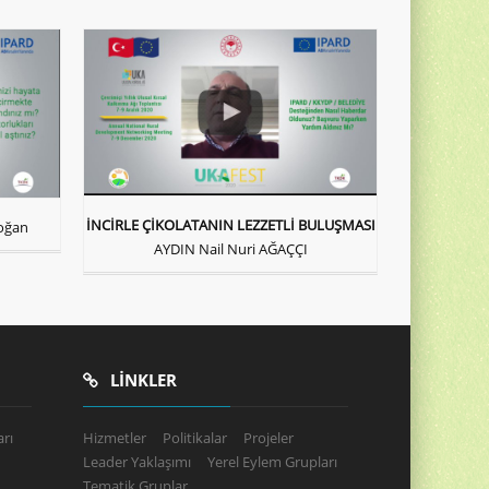
İNCİRLE ÇİKOLATANIN LEZZETLİ BULUŞMASI
oğan
AYDIN Nail Nuri AĞAÇÇI
LINKLER
rı
Hizmetler
Politikalar
Projeler
Leader Yaklaşımı
Yerel Eylem Grupları
Tematik Gruplar