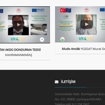
Mudo Arıcılık
YOZGAT Murat D
ZIM AKDO DONDURMA TESİSİ
KAHRAMANMARAŞ
İLETIŞIM
Üniversiteler Mah. Dumlupınar Bulva
No: 161, 06800, Çankaya/ANKARA
Telefon:
+90 312 258 7907