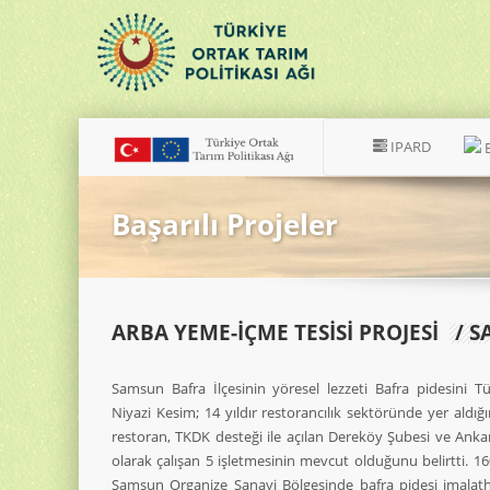
IPARD
Başarılı Projeler
ARBA YEME-İÇME TESISI PROJESI
/ S
Samsun Bafra İlçesinin yöresel lezzeti Bafra pidesini Tü
Niyazi Kesim; 14 yıldır restorancılık sektöründe yer aldığı
restoran, TKDK desteği ile açılan Dereköy Şubesi ve Ankara’
olarak çalışan 5 işletmesinin mevcut olduğunu belirtti. 16
Samsun Organize Sanayi Bölgesinde bafra pidesi imalathan