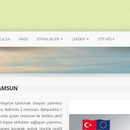
ARGE
ETKİNLİKLER
LEADER
OTP AĞI
EUCAP
AMSUN
rkiye’ye tanıtmak isteyen yatırımcı
nı, Bafra’da 2 restoran, Batıparkta 1
da açılan restoran ile birlikte aktif
0 kişiye istihdam sağlayan yatırımcı,
esi kurarak, soğuk zincirle çeşitli