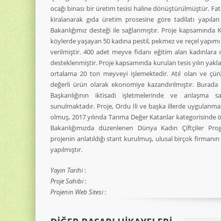
ocağı binası bir üretim tesisi haline dönüştürülmüştür. Fat
kiralanarak gıda üretim prosesine göre tadilatı yapıla
Bakanlığımız desteği ile sağlanmıştır. Proje kapsamında 
köylerde yaşayan 50 kadına pestil, pekmez ve reçel yapımı
verilmiştir. 400 adet meyve fidanı eğitim alan kadınlara da
desteklenmiştir. Proje kapsamında kurulan tesis yılın yaklaş
ortalama 20 ton meyveyi işlemektedir. Atıl olan ve çü
değerli ürün olarak ekonomiye kazandırılmıştır. Burada 
Başkanlığının iktisadi işletmelerinde ve anlaşma sa
sunulmaktadır. Proje, Ordu İli ve başka illerde uygulanma
olmuş, 2017 yılında Tarıma Değer Katanlar kategorisinde ö
Bakanlığımızda düzenlenen Dünya Kadın Çiftçiler Prog
projenin anlatıldığı stant kurulmuş, ulusal birçok firmanın
yapılmıştır.
Yayın Tarihi
:
Proje Sahibi
:
Projenin Web Sitesi
: