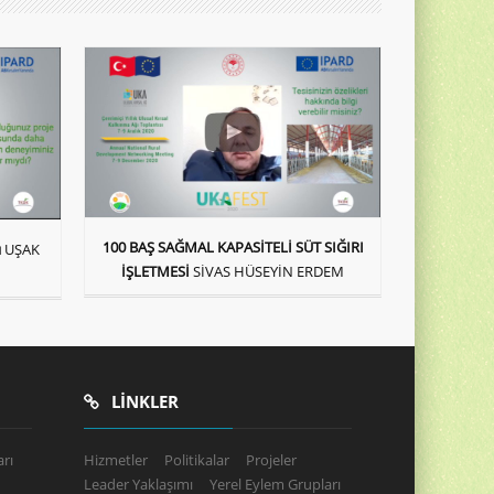
100 BAŞ SAĞMAL KAPASİTELİ SÜT SIĞIRI
ı
UŞAK
İŞLETMESİ
SİVAS HÜSEYİN ERDEM
LINKLER
rı
Hizmetler
Politikalar
Projeler
Leader Yaklaşımı
Yerel Eylem Grupları