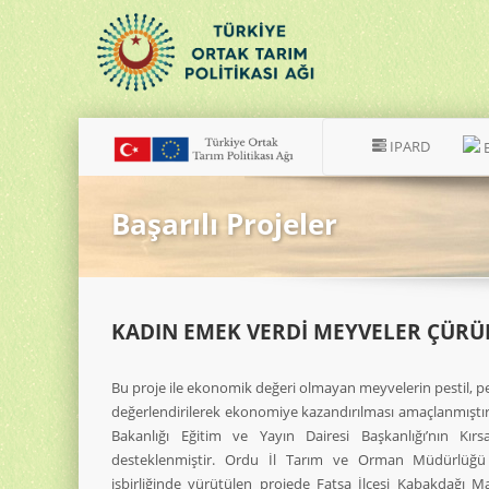
IPARD
Başarılı Projeler
KADIN EMEK VERDİ MEYVELER ÇÜRÜ
Bu proje ile ekonomik değeri olmayan meyvelerin pestil, 
değerlendirilerek ekonomiye kazandırılması amaçlanmıştır
Bakanlığı Eğitim ve Yayın Dairesi Başkanlığı’nın Kı
desteklenmiştir. Ordu İl Tarım ve Orman Müdürlüğü i
işbirliğinde yürütülen projede Fatsa İlçesi Kabakdağı Ma