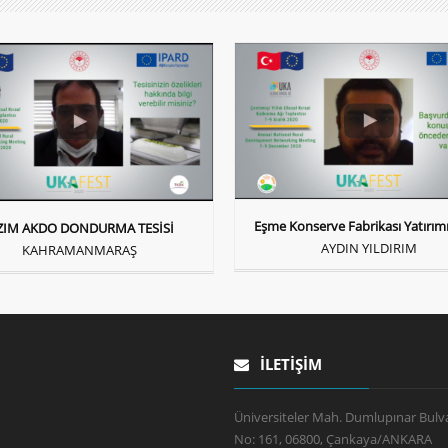
Eşme Konserve Fabrikası Yatırım
ZIM AKDO DONDURMA TESİSİ
AYDIN YILDIRIM
KAHRAMANMARAŞ
İLETIŞIM
Üniversiteler Mah. Dumlupınar Bulva
No: 161, 06800, Çankaya/ANKARA