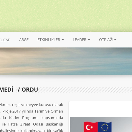
ARGE
ETKİNLİKLER
LEADER
OTP AĞI
EUCAP
MEDİ
/ ORDU
pekmez, reçel ve meyve kurusu olarak
. Proje 2017 yılında Tarım ve Orman
rsalda Kadın Programı kapsamında
le Fatsa Ziraat Odası Başkanlığı
hallesinde kullanılmayan bir sağlık