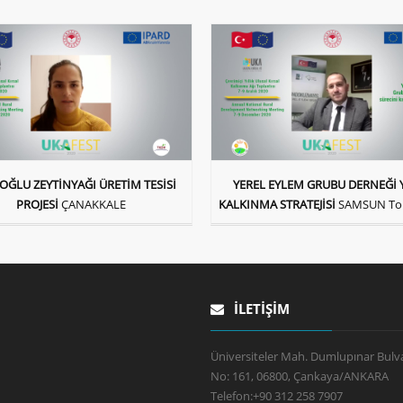
OĞLU ZEYTİNYAĞI ÜRETİM TESİSİ
YEREL EYLEM GRUBU DERNEĞİ 
PROJESİ
ÇANAKKALE
KALKINMA STRATEJİSİ
SAMSUN Tol
İLETIŞIM
Üniversiteler Mah. Dumlupınar Bulva
No: 161, 06800, Çankaya/ANKARA
Telefon:
+90 312 258 7907