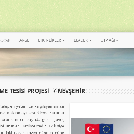
ARGE
ETKİNLİKLER
LEADER
OTP AĞI
EUCAP
E TESISI PROJESI
/ NEVŞEHİR
 talepleri yeterince karşılayamaması
Kırsal Kalkınmayı Destekleme Kurumu
el ürünlerin en başında gelen güveç
ibi ürünler üretilmektedir. 12 kişiye
ışındaki pazar payını günden güne