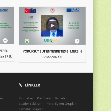
YEREL
YÖRÜKSÜT SÜT ENTEGRE TESİSİ
MERSİN
ga EREL
RAMAZAN ÖZ
LINKLER
rı
Hizmetler
Politikalar
Projeler
Leader Yaklaşımı
Yerel Eylem Grupları
Tematik Gruplar