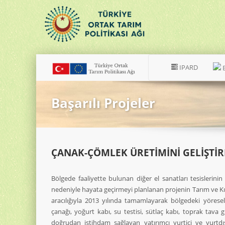
IPARD
Başarılı Projeler
ÇANAK-ÇÖMLEK ÜRETIMINI GELIŞTIRM
Bölgede faaliyette bulunan diğer el sanatları tesislerinin
nedeniyle hayata geçirmeyi planlanan projenin Tarım ve 
aracılığıyla 2013 yılında tamamlayarak bölgedeki yöres
çanağı, yoğurt kabı, su testisi, sütlaç kabı, toprak tava g
doğrudan istihdam sağlayan yatırımcı yurtiçi ve yurtd