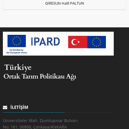
GİRESUN Halil PALTUN
İLETIŞIM
Üniversiteler Mah. Dumlupınar Bulvarı
No: 161, 06800, Çankaya/ANKARA