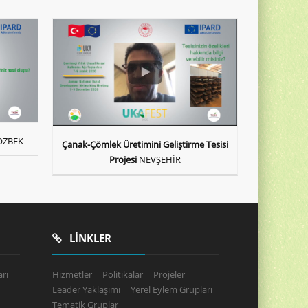
ÖZBEK
Çanak-Çömlek Üretimini Geliştirme Tesisi
Projesi
NEVŞEHİR
LINKLER
rı
Hizmetler
Politikalar
Projeler
Leader Yaklaşımı
Yerel Eylem Grupları
Tematik Gruplar