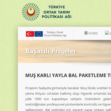
IPARD
Başarılı Projeler
MUŞ KARLI YAYLA BAL PAKETLEME TE
Projenin faaliyete girmesiyle beraber Muş İlinde üretilen b
çıkma ihtiyacı ortadan kalkmış olup hijyenik ortamda ba
yıllık 1095 ton kapasiteye sahiptir. Üreticilerin gel
üreticiliğinden profesyonel yöntemlerle kontrollü ve hijyen
sağlanmıştır. Bal üreticileri için garanti pazar imkanı sa