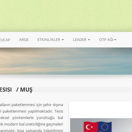
ARGE
ETKİNLİKLER
LEADER
OTP AĞI
EUCAP
SISI
/ MUŞ
alların paketlenmesi için şehir dışına
l paketlenmesi yapılmaktadır. Tesis
eneksel yöntemlerle yürüttüğü bal
ik modern bal üreticiliğine geçmeleri
ğlanmıştır, kısa zamanda tüketilmesi