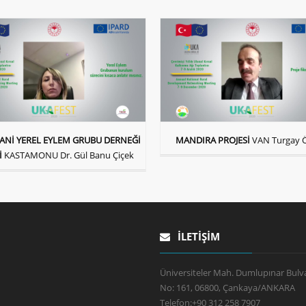
ANİ YEREL EYLEM GRUBU DERNEĞİ
MANDIRA PROJESİ
VAN Turgay 
İ
KASTAMONU Dr. Gül Banu Çiçek
İLETIŞIM
Üniversiteler Mah. Dumlupınar Bulva
No: 161, 06800, Çankaya/ANKARA
Telefon:
+90 312 258 7907