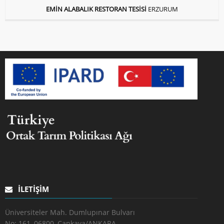
EMİN ALABALIK RESTORAN TESİSİ
ERZURUM
İLETIŞIM
Üniversiteler Mah. Dumlupınar Bulvarı
No: 161, 06800, Çankaya/ANKARA