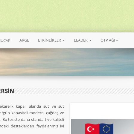
ARGE
ETKİNLİKLER
LEADER
OTP AĞI
EUCAP
ERSİN
ekarelik kapalı alanda süt ve süt
n/gün kapasiteli modern, çağdaş ve
. Bu tesiste daha standart ve kaliteli
daki desteklerden faydalanmış iyi