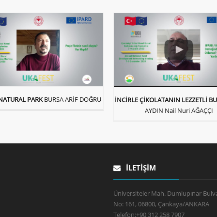
NATURAL PARK
BURSA ARİF DOĞRU
İNCİRLE ÇİKOLATANIN LEZZETLİ B
AYDIN Nail Nuri AĞAÇÇI
İLETIŞIM
Üniversiteler Mah. Dumlupınar Bulva
No: 161, 06800, Çankaya/ANKARA
Telefon:
+90 312 258 7907