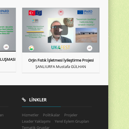
ULUŞMASI
Orjin Fıstık İşletmesi İyileştirme Projesi
ŞANLIURFA Mustafa GÜLHAN
LINKLER
rı
Hizmetler
Politikalar
Projeler
Leader Yaklaşımı
Yerel Eylem Grupları
Tematik Gruplar