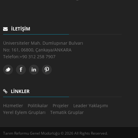
İLETIŞIM
Üniversiteler Mah. Dumlupınar Bulvarı
No: 161, 06800, Çankaya/ANKARA
Telefon:
+90 312 258 7907
LINKLER
Hizmetler
Politikalar
Projeler
Leader Yaklaşımı
Yerel Eylem Grupları
Tematik Gruplar
Tarım Reformu Genel Müdürlüğü © 2026 All Rights Reserved.