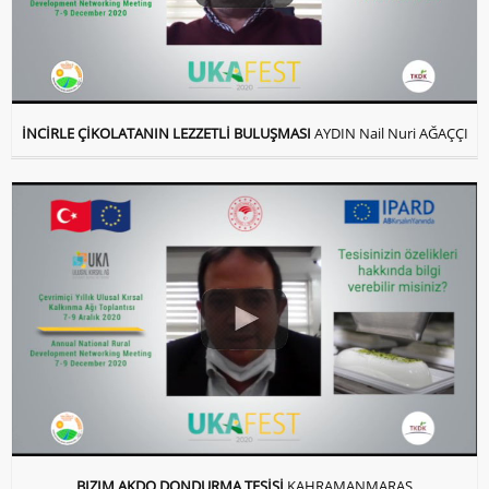
İNCİRLE ÇİKOLATANIN LEZZETLİ BULUŞMASI
AYDIN Nail Nuri AĞAÇÇI
BIZIM AKDO DONDURMA TESİSİ
KAHRAMANMARAŞ