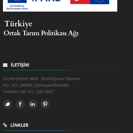
İLETIŞIM
Üniversiteler Mah. Dumlupınar Bulvarı
No: 161, 06800, Çankaya/ANKARA
Telefon:
+90 312 258 7907
LINKLER