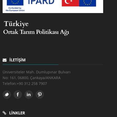
İLETIŞIM
Üniversiteler Mah. Dumlupınar Bulvarı
No: 161, 06800, Çankaya/ANKARA
Telefon:
+90 312 258 7907
LINKLER