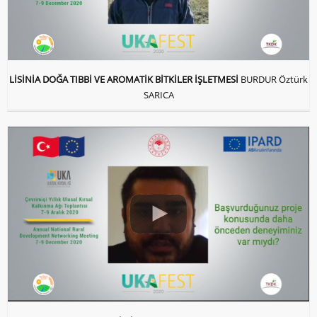
LİSİNİA DOĞA TIBBİ VE AROMATİK BİTKİLER İŞLETMESİ
BURDUR Öztürk
SARICA