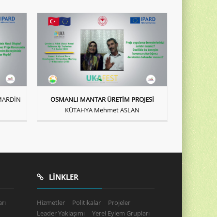
MARDİN
OSMANLI MANTAR ÜRETİM PROJESİ
KÜTAHYA Mehmet ASLAN
LINKLER
rı
Hizmetler
Politikalar
Projeler
Leader Yaklaşımı
Yerel Eylem Grupları