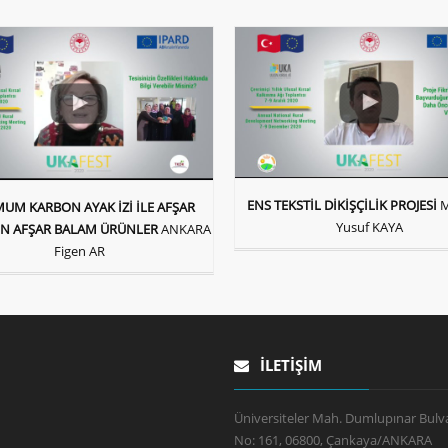
ENS TEKSTİL DİKİŞÇİLİK PROJESİ
UM KARBON AYAK İZİ İLE AFŞAR
Yusuf KAYA
N AFŞAR BALAM ÜRÜNLER
ANKARA
Figen AR
İLETIŞIM
Üniversiteler Mah. Dumlupınar Bulva
No: 161, 06800, Çankaya/ANKARA