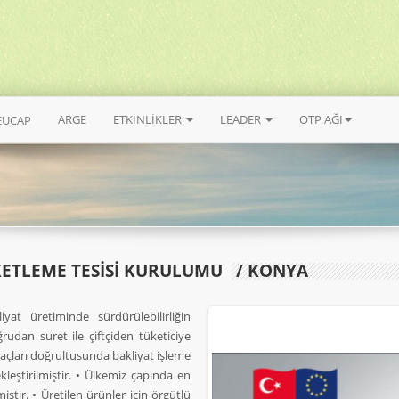
ARGE
ETKİNLİKLER
LEADER
OTP AĞI
EUCAP
KETLEME TESİSİ KURULUMU
/ KONYA
yat üretiminde sürdürülebilirliğin
rudan suret ile çiftçiden tüketiciye
açları doğrultusunda bakliyat işleme
eştirilmiştir. • Ülkemiz çapında en
tir. • Üretilen ürünler için örgütlü