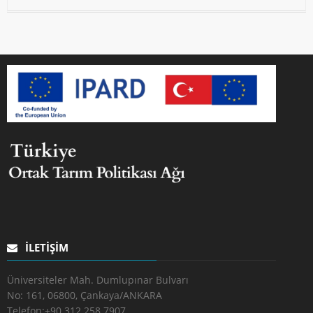
İLETIŞIM
Üniversiteler Mah. Dumlupınar Bulvarı
No: 161, 06800, Çankaya/ANKARA
Telefon:
+90 312 258 7907