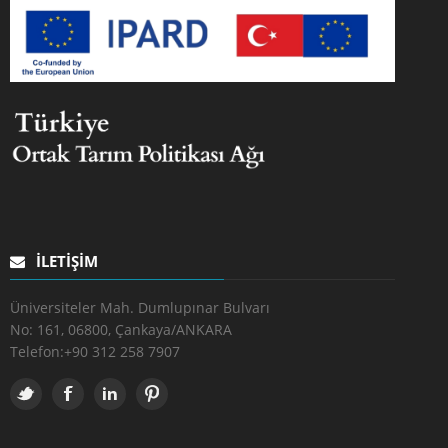
İLETIŞIM
Üniversiteler Mah. Dumlupınar Bulvarı
No: 161, 06800, Çankaya/ANKARA
Telefon:
+90 312 258 7907