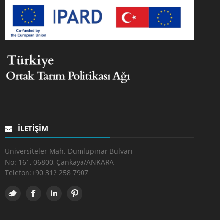
İLETIŞIM
Üniversiteler Mah. Dumlupınar Bulvarı
No: 161, 06800, Çankaya/ANKARA
Telefon:
+90 312 258 7907