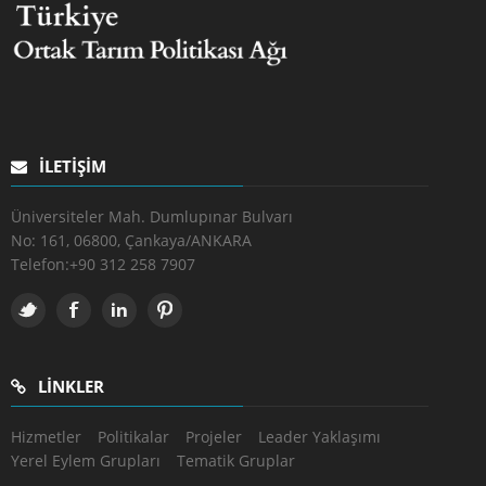
İLETIŞIM
Üniversiteler Mah. Dumlupınar Bulvarı
No: 161, 06800, Çankaya/ANKARA
Telefon:
+90 312 258 7907
LINKLER
Hizmetler
Politikalar
Projeler
Leader Yaklaşımı
Yerel Eylem Grupları
Tematik Gruplar