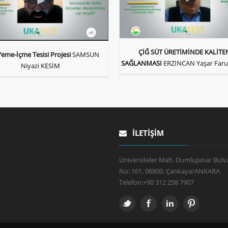
ÇİĞ SÜT ÜRETİMİNDE KALİTE
eme-İçme Tesisi Projesi
SAMSUN
SAĞLANMASI
ERZİNCAN Yaşar Far
Niyazi KESİM
İLETIŞIM
Üniversiteler Mah. Dumlupınar Bulva
No: 161, 06800, Çankaya/ANKARA
Telefon:
+90 312 258 7907