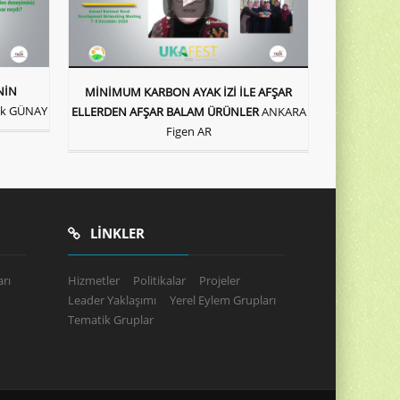
NİN
MİNİMUM KARBON AYAK İZİ İLE AFŞAR
uk GÜNAY
ELLERDEN AFŞAR BALAM ÜRÜNLER
ANKARA
Figen AR
LINKLER
rı
Hizmetler
Politikalar
Projeler
Leader Yaklaşımı
Yerel Eylem Grupları
Tematik Gruplar