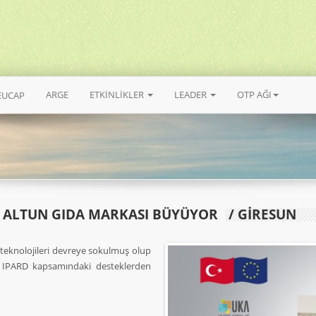
ARGE
ETKİNLİKLER
LEADER
OTP AĞI
EUCAP
DE ALTUN GIDA MARKASI BÜYÜYOR
/ GİRESUN
 teknolojileri devreye sokulmuş olup
r. IPARD kapsamındaki desteklerden