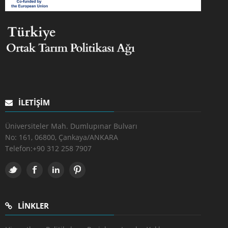
İLETIŞIM
Üniversiteler Mah. Dumlupınar Bulvarı
No: 161, 06800, Çankaya/ANKARA
Telefon:
+90 312 258 7907
LINKLER