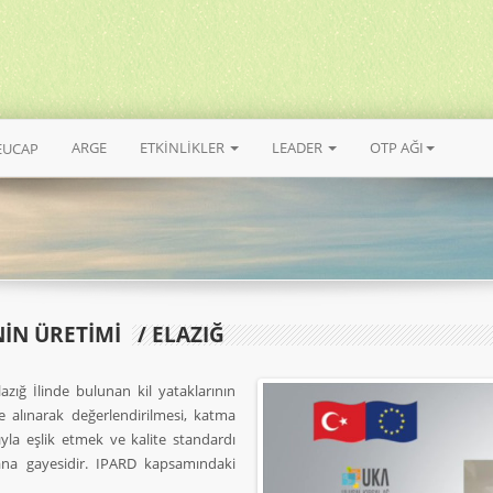
ARGE
ETKİNLİKLER
LEADER
OTP AĞI
EUCAP
İN ÜRETİMİ
/ ELAZIĞ
lazığ İlinde bulunan kil yataklarının
 alınarak değerlendirilmesi, katma
yla eşlik etmek ve kalite standardı
ana gayesidir. IPARD kapsamındaki