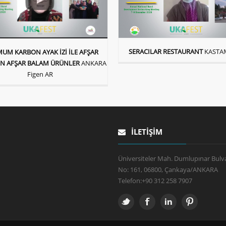
SERACILAR RESTAURANT
KAST
UM KARBON AYAK İZİ İLE AFŞAR
N AFŞAR BALAM ÜRÜNLER
ANKARA
Figen AR
İLETIŞIM
Üniversiteler Mah. Dumlupınar Bulva
No: 161, 06800, Çankaya/ANKARA
Telefon:
+90 312 258 7907