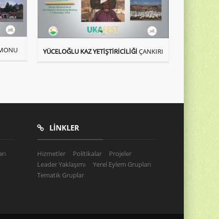
AMONU
YÜCELOĞLU KAZ YETİŞTİRİCİLİĞİ
ÇANKIRI
LINKLER
rı
Hizmetler
Politikalar
Projeler
Leader Yaklaşımı
Yerel Eylem Grupları
Tematik Gruplar