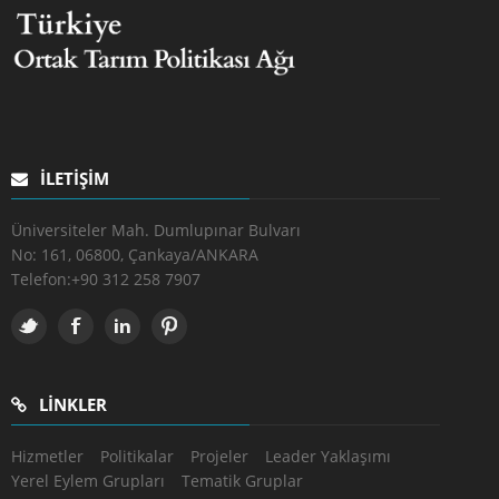
İLETIŞIM
Üniversiteler Mah. Dumlupınar Bulvarı
No: 161, 06800, Çankaya/ANKARA
Telefon:
+90 312 258 7907
LINKLER
Hizmetler
Politikalar
Projeler
Leader Yaklaşımı
Yerel Eylem Grupları
Tematik Gruplar