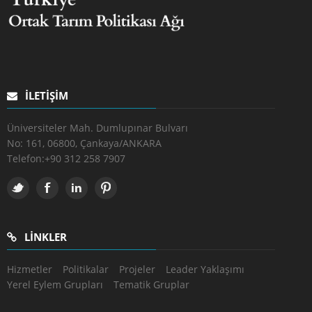
İLETIŞIM
Üniversiteler Mah. Dumlupınar Bulvarı
No: 161, 06800, Çankaya/ANKARA
Telefon:
+90 312 258 7907
LINKLER
Hizmetler
Politikalar
Projeler
Leader Yaklaşımı
Yerel Eylem Grupları
Tematik Gruplar