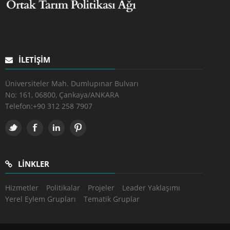
İLETIŞIM
Üniversiteler Mah. Dumlupınar Bulvarı
No: 161, 06800, Çankaya/ANKARA
Telefon:
+90 312 258 7907
LINKLER
Hizmetler
Politikalar
Projeler
Leader Yaklaşımı
Yerel Eylem Grupları
Tematik Gruplar