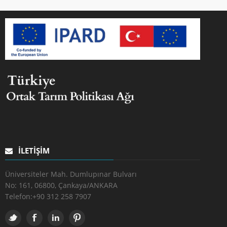
İLETIŞIM
Üniversiteler Mah. Dumlupınar Bulvarı
No: 161, 06800, Çankaya/ANKARA
Telefon:
+90 312 258 7907