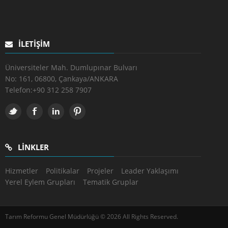
İLETIŞIM
Üniversiteler Mah. Dumlupınar Bulvarı
No: 161, 06800, Çankaya/ANKARA
Telefon:
+90 312 258 7907
LINKLER
Hizmetler
Politikalar
Projeler
Leader Yaklaşımı
Yerel Eylem Grupları
Tematik Gruplar
Tarım Reformu Genel Müdürlüğü © 2026 All Rights Reserved.