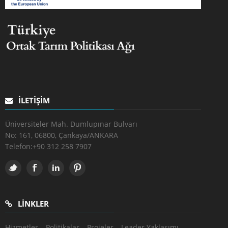
İLETIŞIM
Üniversiteler Mah. Dumlupınar Bulvarı
No: 161, 06800, Çankaya/ANKARA
Telefon:
+90 312 258 7907
LINKLER
Hizmetler
Politikalar
Projeler
Leader Yaklaşımı