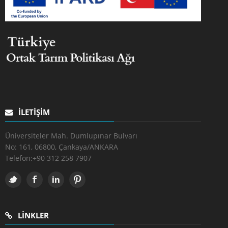
İLETIŞIM
Üniversiteler Mah. Dumlupınar Bulvarı
No: 161, 06800, Çankaya/ANKARA
Telefon:
+90 312 258 7907
LINKLER