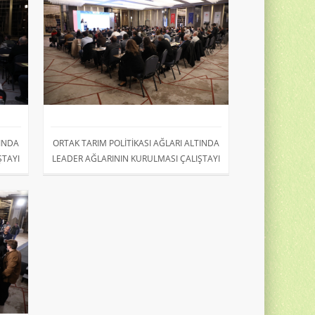
TINDA
ORTAK TARIM POLİTİKASI AĞLARI ALTINDA
ŞTAYI
LEADER AĞLARININ KURULMASI ÇALIŞTAYI