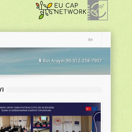
En
Bizi Arayın 90-312-258-7907
YI