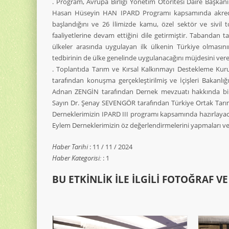
. Program, Avrupa Birliği Yönetim Otoritesi Daire Başkan
Hasan Hüseyin HAN IPARD Programı kapsamında akredi
başlandığını ve 26 İlimizde kamu, özel sektör ve sivil 
faaliyetlerine devam ettiğini dile getirmiştir. Tabandan
ülkeler arasında uygulayan ilk ülkenin Türkiye olması
tedbirinin de ülke genelinde uygulanacağını müjdesini ver
. Toplantıda Tarım ve Kırsal Kalkınmayı Destekleme Ku
tarafından konuşma gerçekleştirilmiş ve İçişleri Bakanlı
Adnan ZENGİN tarafından Dernek mevzuatı hakkında bil
Sayın Dr. Şenay SEVENGÖR tarafından Türkiye Ortak Tarım P
Derneklerimizin IPARD III programı kapsamında hazırlayacakl
Eylem Derneklerimizin öz değerlendirmelerini yapmaları ve 
Haber Tarihi
: 11 / 11 / 2024
Haber Kategorisi:
: 1
BU ETKINLIK ILE İLGILI FOTOĞRAF V