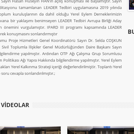
ı Sayın Hasan Hüseyin HAN’ın açılış konuşması ile başlamıştır. Sayın
tasyonu tamamlanan LEADER Tedbiri uygulamasına 2019 yılında
toplum kuruluşlarının da dahil olduğu Yerel Eylem Derneklerimizin
 tavana bir yaklaşımı benimseyen LEADER Tedbiri Avrupa Birliği Aday
nın önemini vurgulamıştır. IPARD III programı kapsamında LEADER
BU
erek konuşmasını sonlandırmıştır
rumu Proje Hizmetleri Genel Koordinatörü Sayın Dr. Selda COŞKUN
ğı Sivil Toplumla İlişkiler Genel Müdürlüğünden Daire Başkanı Sayın
gilendirme yapılmıştır. Ardından OTP Ağı Çalışma Grup Sorumlusu
olitikası Ağı Yapısı Hakkında bilgilendirme yapılmıştır. Yerel Eylem
arı Yerel Kalkınma Strateji içeriği değerlendirilmiştir. Toplantı Yerel
soru cevapla sonlandırılmıştır.;
E VIDEOLAR