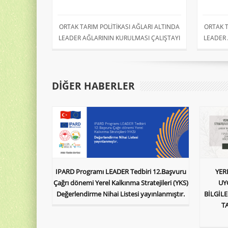
ORTAK TARIM POLİTİKASI AĞLARI ALTINDA
ORTAK T
LEADER AĞLARININ KURULMASI ÇALIŞTAYI
LEADER 
DIĞER HABERLER
IPARD Programı LEADER Tedbiri 12.Başvuru
YER
Çağrı dönemi Yerel Kalkınma Stratejileri (YKS)
UY
Değerlendirme Nihai Listesi yayınlanmıştır.
BİLGİL
T