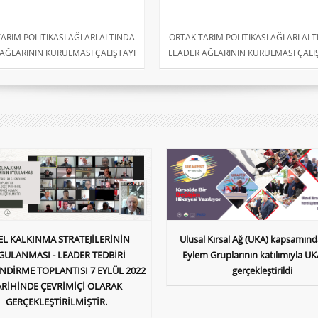
ARIM POLİTİKASI AĞLARI ALTINDA
ORTAK TARIM POLİTİKASI AĞLARI AL
AĞLARININ KURULMASI ÇALIŞTAYI
LEADER AĞLARININ KURULMASI ÇALI
EL KALKINMA STRATEJİLERİNİN
Ulusal Kırsal Ağ (UKA) kapsamınd
GULANMASI - LEADER TEDBİRİ
Eylem Gruplarının katılımıyla U
ENDİRME TOPLANTISI 7 EYLÜL 2022
gerçekleştirildi
ARİHİNDE ÇEVRİMİÇİ OLARAK
GERÇEKLEŞTİRİLMİŞTİR.