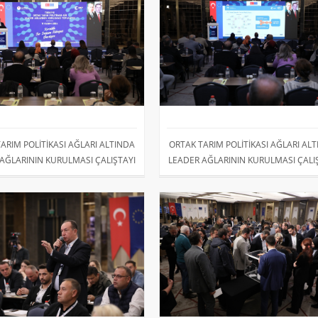
ARIM POLİTİKASI AĞLARI ALTINDA
ORTAK TARIM POLİTİKASI AĞLARI AL
AĞLARININ KURULMASI ÇALIŞTAYI
LEADER AĞLARININ KURULMASI ÇALI