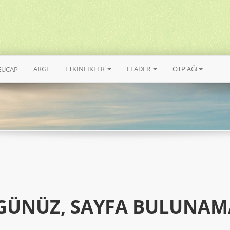
ARGE
ETKİNLİKLER
LEADER
OTP AĞI
EUCAP
GÜNÜZ, SAYFA BULUNAM