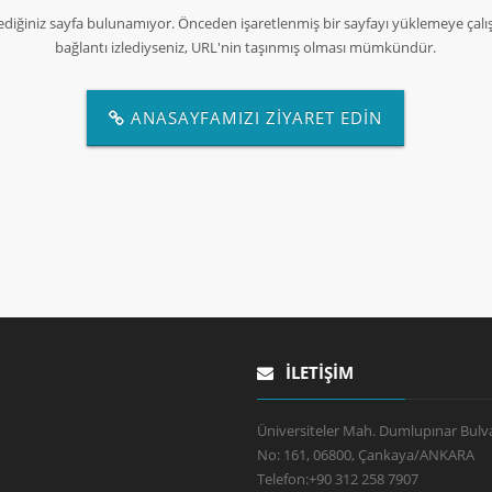
ediğiniz sayfa bulunamıyor. Önceden işaretlenmiş bir sayfayı yüklemeye çalış
bağlantı izlediyseniz, URL'nin taşınmış olması mümkündür.
ANASAYFAMIZI ZİYARET EDİN
İLETIŞIM
Üniversiteler Mah. Dumlupınar Bulva
No: 161, 06800, Çankaya/ANKARA
Telefon:
+90 312 258 7907