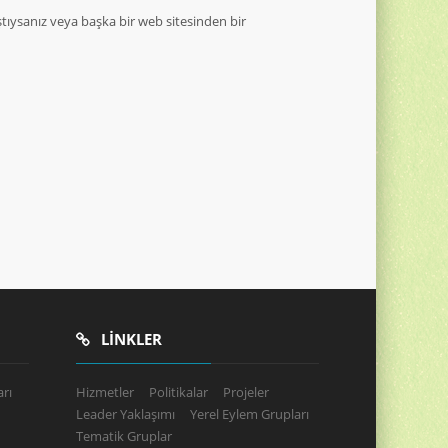
tıysanız veya başka bir web sitesinden bir
LINKLER
rı
Hizmetler
Politikalar
Projeler
Leader Yaklaşımı
Yerel Eylem Grupları
Tematik Gruplar