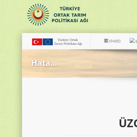
IPARD
Hata...
ÜZ